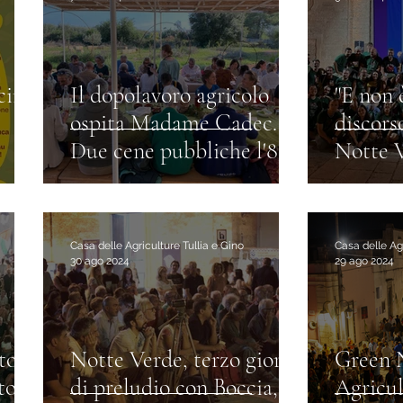
ecima
Il dopolavoro agricolo
"E non è
ospita Madame Cadec.
discors
Due cene pubbliche l'8 e
Notte V
il 15
preside
Collut
Casa delle Agriculture Tullia e Gino
Casa delle Agr
30 ago 2024
29 ago 2024
to:
Notte Verde, terzo giorno
Green 
to
di preludio con Boccia,
Agricul