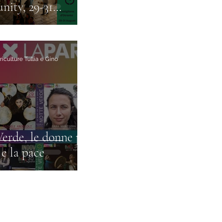
ity, 29-31
: the programme
ish
iculture Tullia e Gino
erde, le donne per
 e la pace