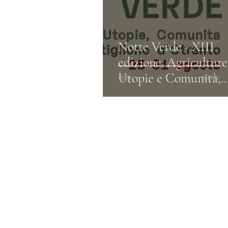
Notte Verde - XIII
edizione: Agriculture
Utopie e Comunità,
Castiglione di Otran
28-31 agosto 2024