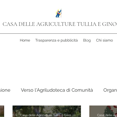
CASA DELLE AGRICULTURE TULLIA E GINO
Home
Trasparenza e pubblicità
Blog
Chi siamo
sione
Verso l'Agriludoteca di Comunità
Organ
 Cooperativa
Progetto Cinema
Libri in Camm
Casa delle Agriculture Tullia e Gino
Casa delle Agr