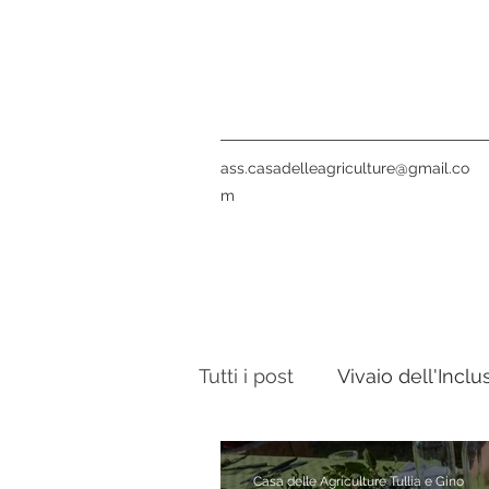
ass.casadelleagriculture@gmail.co
m
Tutti i post
Vivaio dell'Inclu
Notte Verde
La nostra
Casa delle Agriculture Tullia e Gino