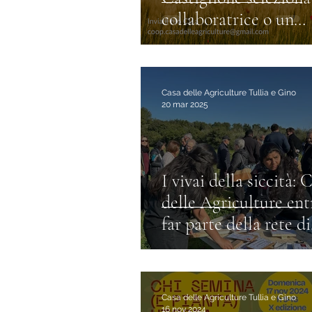
collaboratrice o un
collaboratore da giu
Casa delle Agriculture Tullia e Gino
20 mar 2025
I vivai della siccità: 
delle Agriculture ent
far parte della rete di
Monoculture Meltd
Casa delle Agriculture Tullia e Gino
16 nov 2024