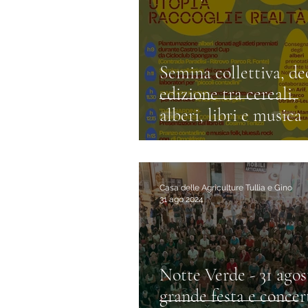
Semina collettiva, d
edizione tra cereali,
alberi, libri e musica
Casa delle Agriculture Tullia e Gino
31 ago 2024
Notte Verde - 31 agos
grande festa e concer