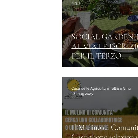
4 giu
E' fatto giorno
SOCIAL GARDENI
AL VIA LE ISCRIZ
PER IL TERZO
MODULO
Casa delle Agriculture Tullia e Gino
28 mag 2025
Il Mulino di Comunit
Castiglione seleziona