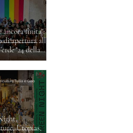
 ancora finita": il
o di apertura alla
erde '24 della
nte Tiziana
o
iculture Tullia e Gino
Night,
ture, Utopias,