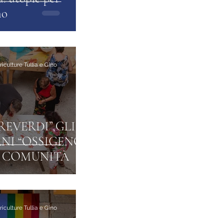
mo
iculture Tullia e Gino
REVERDI”,GLI
NI “OSSIGENO”
E COMUNITÀ
iculture Tullia e Gino