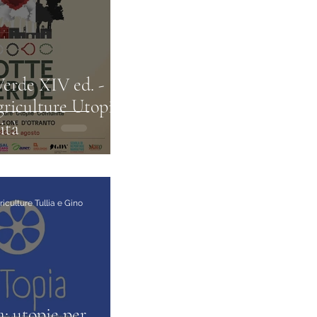
erde XIV ed. -
riculture Utopie
ità
iculture Tullia e Gino
: utopie per