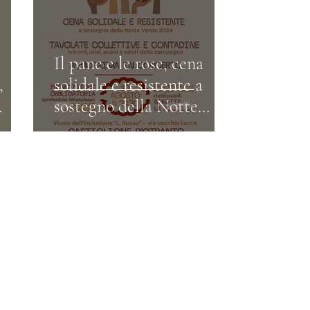
Il pane e le rose, cena
,
solidale e resistente a
sostegno della Notte
to,
Verde 2024