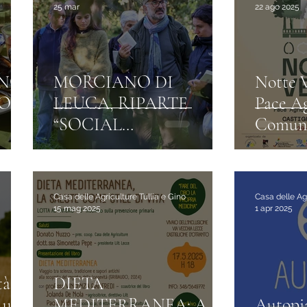
25 mar
22 ago 2025
NG:
MORCIANO DI
Notte V
IONI
LEUCA, RIPARTE
Pace Ag
“SOCIAL
Comun
GARDENING”: AL VIA
ILSECONDO
MODULO
Casa delle Agriculture Tullia e Gino
Casa delle Agr
SULL’AGRICOLTURA
15 mag 2025
1 apr 2025
SOSTENIBILE
à di
DIETA
 una
MEDITERRANEA: A
Autopia