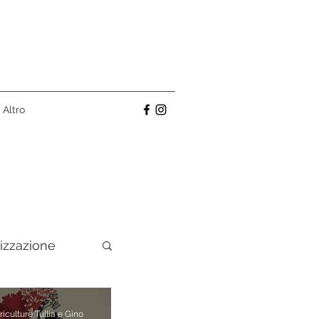
Altro
izzazione
ino
iculture Tullia e Gino