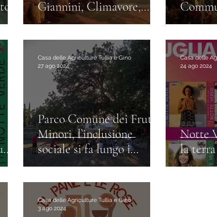
otone
Giannini, Climavore,
Commun
Muci e Pagliara
August
in Engl
Casa delle Agriculture Tullia e Gino
Casa delle Agr
27 ago 2024
24 ago 2024
Parco Comune dei Frutti
Minori, l’inclusione
Notte V
u
sociale si fa lungo i
la terra
Saja
tratturi
 e
Casa delle Agriculture Tullia e Gino
3 ago 2024