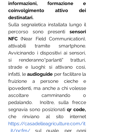
informazioni, formazione e 
coinvolgimento attivo dei 
destinatari.
Sulla segnaletica installata lungo il 
percorso sono presenti 
sensori 
NFC 
(Near Field Communication), 
attivabili tramite smartphone. 
Avvicinando i dispositivi ai sensori, 
si renderanno“parlanti” tratturi, 
strade e luoghi: si attivano così, 
infatti, le
 audioguide
 per facilitare la 
fruizione a persone cieche e 
ipovedenti, ma anche a chi volesse 
ascoltare camminando o 
pedalando.  Inoltre, sulla frecce 
segnavia sono posizionati 
qr code, 
che rinviano al sito internet 
https://casadelleagriculture.com/it
_it/pcfm/
 sul quale, per ogni 