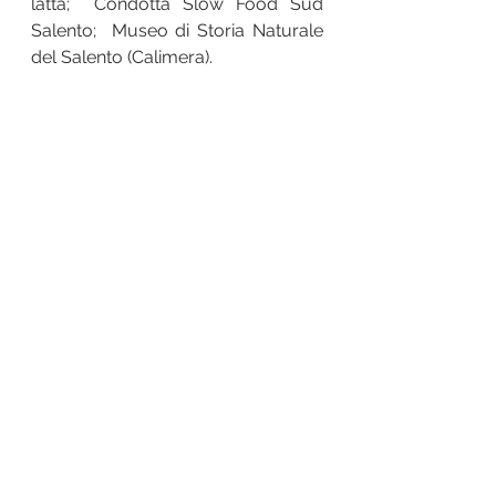
latta;  Condotta Slow Food Sud 
Salento;  Museo di Storia Naturale 
del Salento (Calimera).
Prelude 28 August
4:30-8:30pm
“
March for Seeds and Peace
” in the 
Communal Park for Forgotten 
Fruit
Starting Point: The Luigi Russo 
Memorial Inclusive Garden
via Vecchia Lecce, Castiglione
Info: 388.441.2129 or 328.659.4611
This 6km walk is designed to 
inaugurate the CPFF and will be 
accompanied by the music of Les 
Oiseaux de Passage (comfortable 
shoes and water recommended).