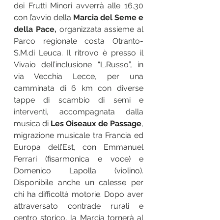
dei Frutti Minori avverrà alle 16.30 
con l’avvio della 
Marcia del Seme e 
della Pace,
 organizzata assieme al 
Parco regionale costa Otranto-
S.M.di Leuca. Il ritrovo è presso il 
Vivaio dell’inclusione “L.Russo”, in 
via Vecchia Lecce, per una 
camminata di 6 km con diverse 
tappe di scambio di semi e 
interventi, accompagnata dalla 
musica 
di 
Les Oiseaux de Passage
, 
migrazione musicale tra Francia ed 
Europa dell’Est, con Emmanuel 
Ferrari (fisarmonica e voce) e 
Domenico Lapolla (violino). 
Disponibile anche un calesse per 
chi ha difficoltà motorie. Dopo aver 
attraversato contrade rurali e 
centro storico, la Marcia tornerà al 