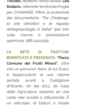
Trovato,
 direttore Africa Rivista;
 Lea 
Sodano,
 referente territoriale Puglia 
per CHAlleNGE. Infine, la proiezione 
del documentario 
“The Challenge: 
la crisi climatica e la risposta 
dell’agroecologia in Sahel” 
(per info 
sulla marcia e prenotazione 
apericena: 388/4412129).
LA RETE DI TRATTURI 
BONIFICATA E PRESIDIATA.
“Parco 
Comune dei Frutti Minori”
, oltre 
che un percorso fisico di cui fruire, 
è l’esplorazione di una visione 
portata avanti a Castiglione 
d’Otranto, sin dal 2013, da Casa 
delle Agriculture assieme ad una 
vasta rete sociale e istituzionale. È 
un reticolato di tratturi e strade 