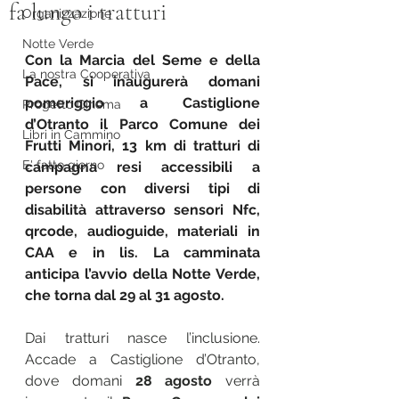
fa lungo i tratturi
Organizzazione
Notte Verde
Con la Marcia del Seme e della 
La nostra Cooperativa
Pace, si inaugurerà domani 
pomeriggio a Castiglione 
Progetto Cinema
d’Otranto il Parco Comune dei 
Libri in Cammino
Frutti Minori, 13 km di tratturi di 
E' fatto giorno
campagna resi accessibili a 
persone con diversi tipi di 
disabilità attraverso sensori Nfc, 
qrcode, audioguide, materiali in 
CAA e in lis. La camminata 
anticipa l’avvio della Notte Verde, 
che torna dal 29 al 31 agosto.
Dai tratturi nasce l’inclusione. 
Accade a Castiglione d’Otranto, 
dove domani 
28 agosto
 verrà 