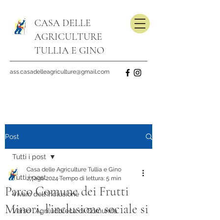
CASA DELLE
AGRICULTURE
TULLIA E GINO
ass.casadelleagriculture@gmail.com
Post
Tutti i post
Casa delle Agriculture Tullia e Gino
Tutti i post
27 ago 2024
Tempo di lettura: 5 min
Parco Comune dei Frutti
Vivaio dell'Inclusione
Minori, l’inclusione sociale si
Verso l'Agriludoteca di Comunità