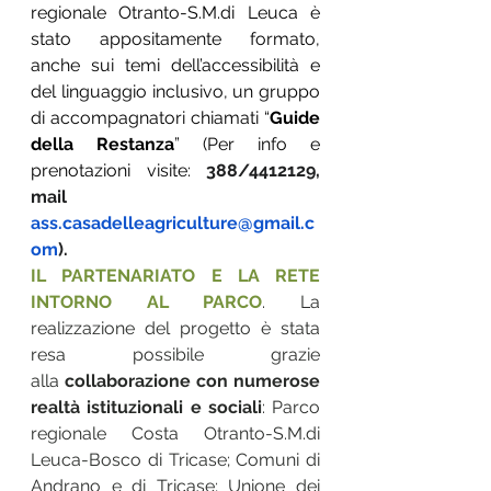
regionale Otranto-S.M.di Leuca è 
stato appositamente formato, 
anche sui temi dell’accessibilità e 
del linguaggio inclusivo, un gruppo 
di accompagnatori chiamati “
Guide 
della Restanza
” (Per info e 
prenotazioni visite: 
388/4412129, 
mail 
ass.casadelleagriculture@gmail.c
om
).
IL PARTENARIATO E LA RETE 
INTORNO AL PARCO
. La 
realizzazione del progetto è stata 
resa possibile grazie 
alla
 collaborazione con numerose 
realtà istituzionali e sociali
: Parco 
regionale Costa Otranto-S.M.di 
Leuca-Bosco di Tricase; Comuni di 
Andrano e di Tricase; Unione dei 