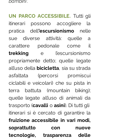
bambini”.
UN PARCO ACCESSIBILE. 
Tutti gli 
itinerari possono accogliere la 
pratica dell
’escursionismo
 nelle 
sue diverse attività: quelle a 
carattere pedonale come il 
trekking
 e l’escursionismo 
propriamente detto; quelle legate 
all’uso della 
bicicletta
, sia su strada 
asfaltata (percorsi promiscui 
ciclabili e veicolari) che su pista in 
terra battuta (mountain biking); 
quelle legate all’uso di animali da 
trasporto (
cavalli 
o 
asini
). Di tutti gli  
itinerari si è cercato di garantire la 
fruizione accessibile in vari modi, 
soprattutto con nuove 
tecnologie, trasparenza delle 