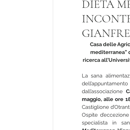
DIETA M
INCONTR
E' fatto giorno
GIANFRE
Casa delle Agric
mediterranea” de
ricerca all’Univers
La sana alimentaz
dell’appuntamento
dall’associazione 
C
maggio, alle ore 18
Castiglione d’Otrant
Ospite d’eccezione 
specialista in sa