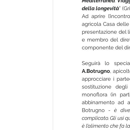
Mediterranea
. 
Viagg
della longevità
” (G
Ad aprire l’incontr
agricola Casa delle 
presentazione del l
e membro del diret
componente del dire
Seguirà lo specia
A.Botrugno
, apicolt
approcciare i parte
sostituzione degli
monoflora (in parti
abbinamento ad al
Botrugno - 
è div
complicato. Gli usi qu
è l’alimento che fa l