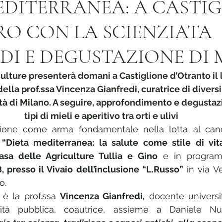
EDITERRANEA: A CASTIG
O CON LA SCIENZIATA
DI E DEGUSTAZIONE DI 
ulture presenterà domani a Castiglione d’Otranto il l
lla prof.ssa Vincenza Gianfredi, curatrice di diversi 
ità di Milano. A seguire, approfondimento e degustazi
tipi di mieli e aperitivo tra orti e ulivi
ione come arma fondamentale nella lotta al cancr
 
“Dieta mediterranea: la salute come stile di vit
asa delle Agriculture Tullia e Gino
 e in progra
, presso il Vivaio dell’inclusione “L.Russo”
 in via V
o.
è la prof.ssa 
Vincenza Gianfredi,
 docente universi
nità pubblica, coautrice, assieme a Daniele Nu