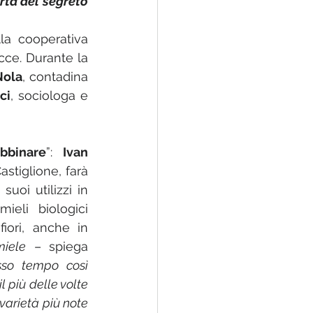
rta del segreto 
la cooperativa 
cce. Durante la 
Nola
, contadina 
ci
, sociologa e 
abbinare
”: 
Ivan 
Castiglione, farà 
oi utilizzi in 
ieli biologici 
iori, anche in 
miele
 – spiega 
so tempo così 
l più delle volte 
varietà più note 