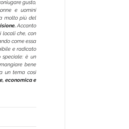
coniugare gusto, 
donne e uomini 
a molto più del 
isione.
 Accanto 
locali che, con 
rando come essa 
bile e radicato 
 speciale: è un 
e mangiare bene 
 a un tema così 
e, economica e 