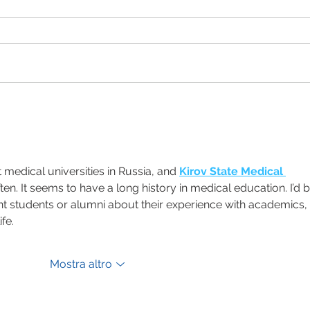
MORCIANO DI LEUCA,
Notte
RIPARTE “SOCIAL
Agric
GARDENING”: AL VIA
ILSECONDO MODULO
SULL’AGRICOLTURA
 medical universities in Russia, and 
Kirov State Medical 
SOSTENIBILE
en. It seems to have a long history in medical education. I’d b
nt students or alumni about their experience with academics, 
fe.
Mostra altro