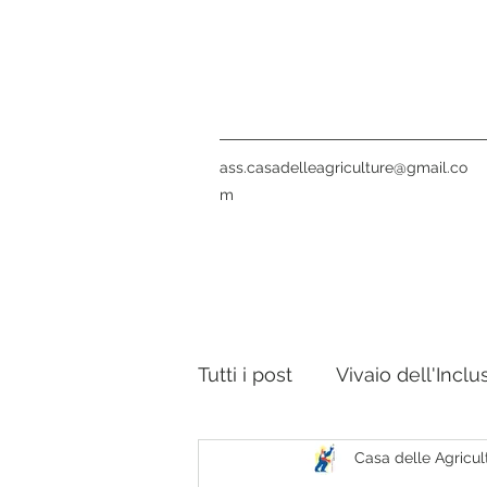
ass.casadelleagriculture@gmail.co
m
Tutti i post
Vivaio dell'Inclu
Casa delle Agricult
Notte Verde
La nostra