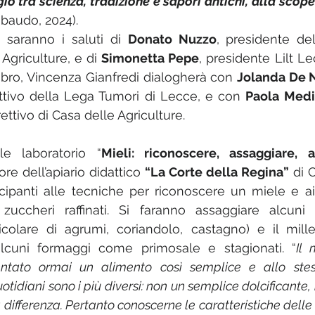
io 
tra scienza, tradizione e sapori antichi
, alla scope
ribaudo, 2024).
o saranno i saluti di 
Donato Nuzzo
, presidente del
Agriculture, e di 
Simonetta Pepe
, presidente Lilt Le
ibro, Vincenza Gianfredi dialogherà con 
Jolanda De 
tivo della Lega Tumori di Lecce, e con 
Paola Medi
ttivo di Casa delle Agriculture.
le laboratorio “
Mieli: riconoscere, assaggiare, 
ore dell’apiario didattico 
“La Corte della Regina”
 di 
cipanti alle tecniche per riconoscere un miele e ai su
 zuccheri raffinati. Si faranno assaggiare alcuni m
colare di agrumi, coriandolo, castagno) e il millef
cuni formaggi come primosale e stagionati. “
Il 
entato ormai un alimento così semplice e allo stes
otidiani sono i più diversi: non un semplice dolcificante, i
a differenza. Pertanto conoscerne le caratteristiche delle 