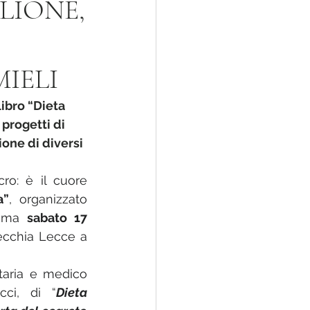
LIONE,
MIELI
ibro “Dieta 
progetti di 
one di diversi 
o: è il cuore 
a”
, organizzato 
mma 
sabato 17 
ecchia Lecce a 
taria e medico 
cci, di “
Dieta 