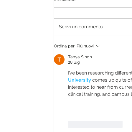
Scrivi un commento...
SOCIAL GARDENING: AL VIA
Ordina per:
Più nuovi
LE ISCRIZIONI PER IL TERZO
MODULO
Tanya Singh
28 lug
I’ve been researching different
University
 comes up quite oft
interested to hear from curre
clinical training, and campus li
Mi piace
Rispondi