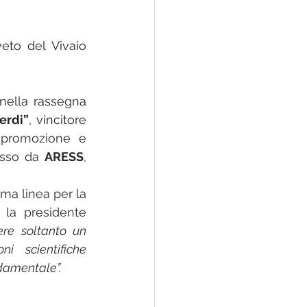
iveto del Vivaio 
L’evento, promosso anche da Fondazione Dieta Mediterranea, rientra nella rassegna 
erdi”
, vincitore 
 promozione e 
osso da 
ARESS
, 
ma linea per la 
 – rimarca la presidente 
re soltanto un 
i scientifiche 
ndamentale”.