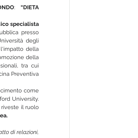
MONDO
: 
“DIETA 
co specialista 
ubblica presso 
niversità degli 
'impatto della 
omozione della 
onali, tra cui 
cina Preventiva 
oscimento come 
rd University. 
veste il ruolo 
ea.
to di relazioni, 