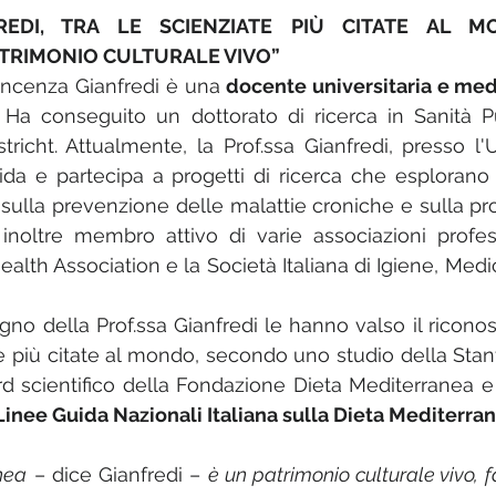
REDI, TRA LE SCIENZIATE PIÙ CITATE AL 
TRIMONIO CULTURALE VIVO”
incenza Gianfredi è una 
docente universitaria e medi
. Ha conseguito un dottorato di ricerca in Sanità P
tricht. Attualmente, la Prof.ssa Gianfredi, presso l'U
ida e partecipa a progetti di ricerca che esplorano l
sulla prevenzione delle malattie croniche e sulla pr
inoltre membro attivo di varie associazioni professi
alth Association e la Società Italiana di Igiene, Medi
egno della Prof.ssa Gianfredi le hanno valso il ricon
e più citate al mondo, secondo uno studio della Stanfo
scientifico della Fondazione Dieta Mediterranea e ri
Linee Guida Nazionali Italiana sulla Dieta Mediterran
nea
 – dice Gianfredi – 
è un patrimonio culturale vivo, fat