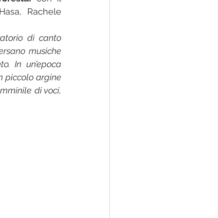
 Hasa, Rachele 
atorio di canto 
ersano musiche 
o. In un’epoca 
 piccolo argine 
mminile di voci, 