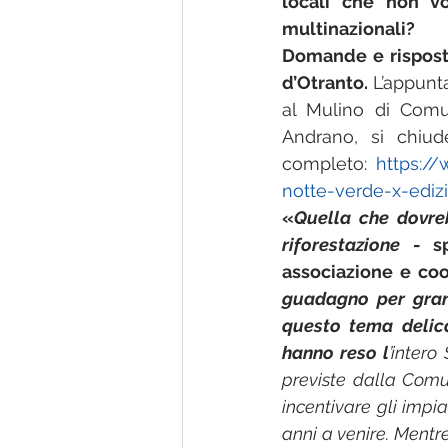
locali che non vo
multinazionali? 
Domande e risposte
d’Otranto. 
L’appunt
al Mulino di Comun
Andrano, si chiu
completo: 
https://
notte-verde-x-edizi
«
Quella che dovreb
riforestazione
 - s
associazione e coo
guadagno per grand
questo tema delica
hanno reso l
’intero
previste dalla Comu
incentivare gli impia
anni a venire. Mentre