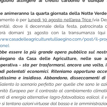
gliono attingere ai crediti carbonio e dunque a
 animeranno la quarta giornata della Notte Verde d
amento è per 
lunedì 30 agosto nell’area Trice 
(via De
ità), dove il decennale della festa, patrocinata 
derà domani 31 agosto con la transumanza (qui 
www.casadelleagriculturetulliaegino.com/post/il-p
one).
be essere la più grande opera pubblica sul nostro 
piegano da
Casa delle Agriculture, nelle sue art
perativa - 
sta per trasformarsi, ancora una volta, i
i potentati economici. Riteniamo opportuno accend
tissimo e insidioso. Abbandono, disseccamenti di u
 Salento lo scenario perfetto per quelle che sono le az
nità Europea per il contrasto al cambiamento climatico
nti di energia alternative (agro-fotovoltaico, eolico), il v
 si tentano azioni virtuose dal basso e le amministrazioni