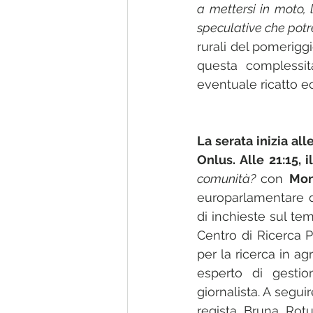
a mettersi in moto, 
speculative che pot
rurali del pomerigg
questa complessit
eventuale ricatto 
La serata inizia all
Onlus. Alle 21:15, i
comunità? 
con 
Mon
europarlamentare d
di inchieste sul te
Centro di Ricerca P
per la ricerca in ag
esperto di gestion
giornalista. A segui
regista Bruna Rotu