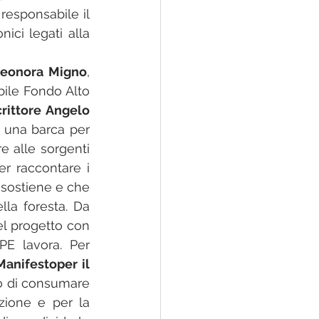
esponsabile il 
ci legati alla 
leonora Migno
, 
bile Fondo Alto 
crittore Angelo 
 una barca per 
 alle sorgenti 
r raccontare i 
 sostiene e che 
lla foresta. D
a 
el progetto con 
PE lavora. 
Per 
Manifestoper il 
o di consumare 
zione e per la 