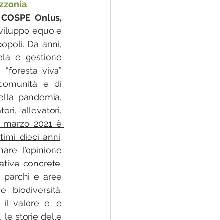
zzonia
 COSPE Onlus,
viluppo equo e 
popoli. Da anni, 
la e gestione 
“foresta viva” 
 comunità e di 
ella pandemia, 
i, allevatori, 
l marzo 2021 è 
timi dieci anni
. 
are l’opinione 
tive concrete. 
 parchi e aree 
 biodiversità. 
l valore e le 
le storie delle 