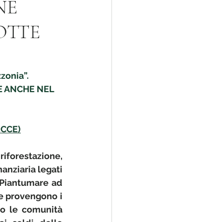
NE
OTTE
onia”.
E ANCHE NEL 
ECCE)
riforestazione, 
anziaria legati 
Piantumare ad 
e provengono i 
no le comunità 