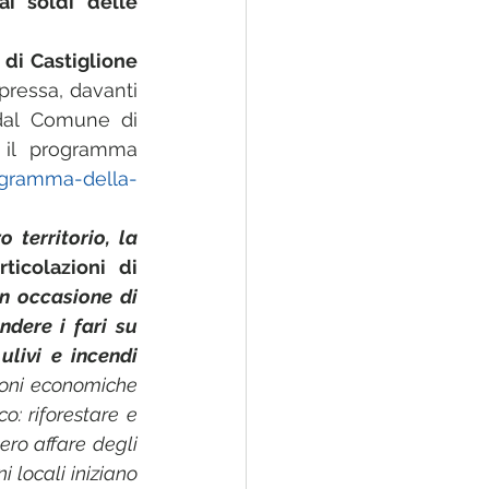
i soldi delle 
i Castiglione 
pressa, davanti 
dal Comune di 
il programma 
rogramma-della-
territorio, la 
icolazioni di 
n occasione di 
ere i fari su 
livi e incendi 
ioni economiche 
: riforestare e 
ero affare degli 
 locali iniziano 