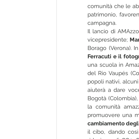
comunità che le abi
patrimonio, favoren
campagna.
Il lancio di AMAzzo
vicepresidente; 
Mar
Borago (Verona). I
Ferracuti e il foto
una scuola in Amazz
del Rio Vaupés (Co
popoli nativi, alcun
aiuterà a dare voce
Bogotà (Colombia), 
la comunità amazz
promuovere una ma
cambiamento degli s
il cibo, dando così