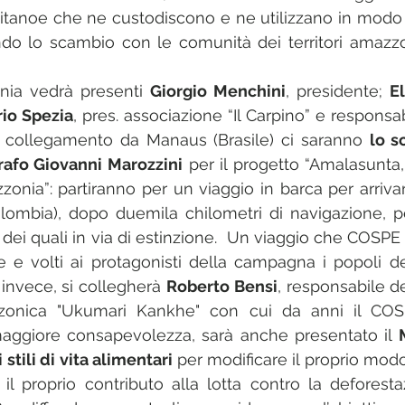
tanoe che ne custodiscono e ne utilizzano in modo r
do lo scambio con le comunità dei territori amazzoni
nia vedrà presenti 
Giorgio Menchini
, presidente; 
E
io Spezia
, pres. associazione “Il Carpino” e responsa
n collegamento da Manaus (Brasile) ci saranno 
lo s
grafo Giovanni Marozzini
 per il progetto “Amalasunta,
onia”: partiranno per un viaggio in barca per arrivare
lombia), dopo duemila chilometri di navigazione, pe
i dei quali in via di estinzione.  Un viaggio che COSPE
 e volti ai protagonisti della campagna i popoli de
invece, si collegherà 
Roberto Bensi
, responsabile d
onica "Ukumari Kankhe" con cui da anni il COS
ggiore consapevolezza, sarà anche presentato il 
tili di vita alimentari 
per modificare il proprio mod
 il proprio contributo alla lotta contro la deforesta