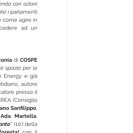
endo con azioni 
nte i parlamenti 
 come agire in 
 cedere ad un 
onia
 di 
COSPE 
e spazio per le 
e Energy e già 
tidiano, autore 
catore presso il 
REA (Consiglio 
ano Sanfilippo
, 
 
Ada Martella
, 
anto
” (10’) della 
oresta!
 con il 