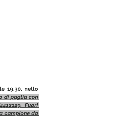
e 19.30, nello 
o di paglia con 
412129. Fuori 
i a campione da 