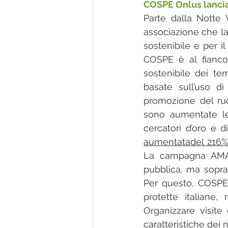
COSPE Onlus lancia
Parte dalla Notte
associazione che la
sostenibile e per il 
COSPE 
è al fianc
sostenibile dei ter
basate sull’uso di
promozione del ruol
sono aumentate le a
cercatori d’oro e d
aumentatadel 216% r
La campagna AMAz
pubblica, ma soprat
Per questo, COSPE 
protette italiane,
Organizzare visite
caratteristiche dei 