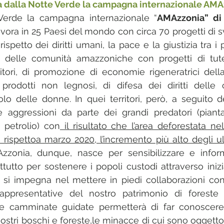
 dalla Notte Verde la campagna internazionale AMA
 Verde la campagna internazionale “
AMAzzonia” di
vora in 25 Paesi del mondo con circa 70 progetti di s
rispetto dei diritti umani, la pace e la giustizia tra i 
o delle comunità amazzoniche con progetti di tute
ritori, di promozione di economie rigeneratrici della 
 prodotti non legnosi, di difesa dei diritti delle
o delle donne. In quei territori, però, 
a
 seguito d
ggressioni da parte dei grandi predatori (piantator
i petrolio) con
 il risultato che l’area deforestata ne
ispettoa marzo 2020, l’incremento più alto degli ul
zonia, dunque, nasce 
per sensibilizzare e inform
tutto per sostenere i popoli custodi attraverso inizia
si impegna nel mettere in piedi collaborazioni con
 rappresentative del nostro patrimonio di foreste e
 e camminate guidate permetterà di far conoscere i
nostri boschi e foreste,le minacce di cui sono oggetto, 