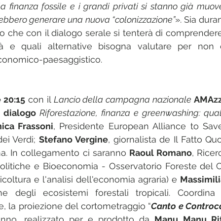
la finanza fossile e i grandi privati si stanno già muov
rebbero generare una nuova “colonizzazione”
». Sia dura
io che con il dialogo serale si tenterà di comprendere
à e quali alternative bisogna valutare per non
economico-paesaggistico.
e 20:15
 con 
il 
Lancio della campagna nazionale 
AMAzz
l dialogo
Riforestazione, finanza e greenwashing: qual
ica Frassoni
, Presidente European Alliance to Sav
ei Verdi; 
Stefano Vergine
, giornalista de Il Fatto Quo
ma. In collegamento ci saranno 
Raoul Romano
, Ricer
olitiche e Bioeconomia - Osservatorio Foreste del C
ricoltura e l'analisi dell'economia agraria) e 
Massimili
e degli ecosistemi forestali tropicali. Coordina
re, la proiezione del cortometraggio “
Canto e Controc
nno, realizzato per e prodotto da 
Manu Manu Rif