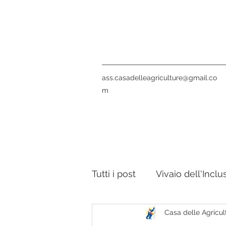
ass.casadelleagriculture@gmail.co
m
Tutti i post
Vivaio dell'Inclu
Casa delle Agricult
Notte Verde
La nostra