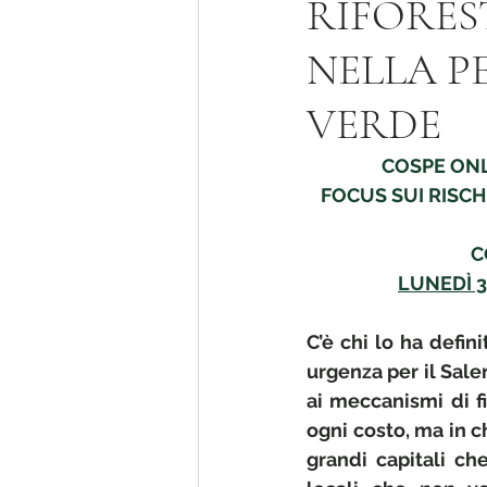
RIFORES
NELLA P
E' fatto giorno
VERDE
COSPE ONL
FOCUS SUI RISCH
C
LUNEDÌ 3
C’è chi lo ha defin
urgenza per il Salen
ai meccanismi di f
ogni costo, ma in 
grandi capitali ch