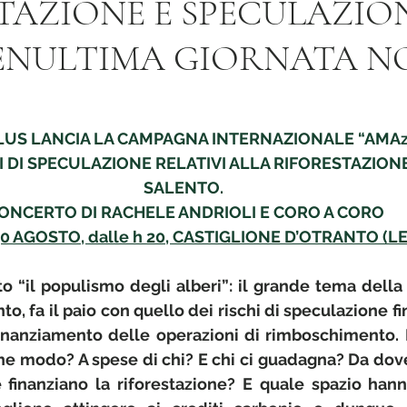
TAZIONE E SPECULAZIO
ENULTIMA GIORNATA N
US LANCIA LA CAMPAGNA INTERNAZIONALE “AMAzz
I DI SPECULAZIONE RELATIVI ALLA RIFORESTAZION
SALENTO. 
ONCERTO DI RACHELE ANDRIOLI E CORO A CORO
0 AGOSTO, dalle h 20, CASTIGLIONE D’OTRANTO (L
ito “il populismo degli alberi”: il grande tema della 
to, fa il paio con quello dei rischi di speculazione fin
inanziamento delle operazioni di rimboschimento. 
che modo? A spese di chi? E chi ci guadagna? Da dov
e finanziano la riforestazione? E quale spazio han