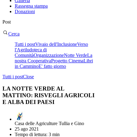
Galleria
Rassegna stampa
Donazioni
Post
Cerca
Tutti i post
Vivaio dell'Inclusione
Verso
l'Agriludoteca di
Comunità
Organizzazione
Notte Verde
La
nostra Cooperativa
Progetto Cinema
Libri
in Cammino
E' fatto giorno
Tutti i post
Close
LA NOTTE VERDE AL
MATTINO: RISVEGLI AGRICOLI
E ALBA DEI PAESI
Casa delle Agriculture Tullia e Gino
25 ago 2021
Tempo di lettura: 3 min