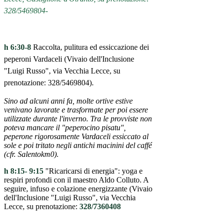
328/5469804-
h 6:30-8
Raccolta, pulitura ed essiccazione dei
peperoni Vardaceli (Vivaio dell'Inclusione
"Luigi Russo", via Vecchia Lecce, su
prenotazione: 328/5469804).
Sino ad alcuni anni fa, molte ortive estive
venivano lavorate e trasformate per poi essere
utilizzate durante l'inverno. Tra le provviste non
poteva mancare il "peperocino pisatu",
peperone rigorosamente Vardaceli essiccato al
sole e poi tritato negli antichi macinini del caffé
(cfr. Salentokm0).
h 8:15- 9:15
"Ricaricarsi di energia": yoga e
respiri profondi con il maestro Aldo Colluto. A
seguire, infuso e colazione energizzante (Vivaio
dell'Inclusione "Luigi Russo", via Vecchia
Lecce, su prenotazione:
328/7360408