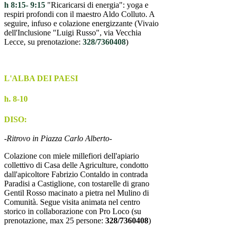
h 8:15- 9:15
"Ricaricarsi di energia": yoga e
respiri profondi con il maestro Aldo Colluto. A
seguire, infuso e colazione energizzante (Vivaio
dell'Inclusione "Luigi Russo", via Vecchia
Lecce, su prenotazione:
328/7360408
)
L'ALBA DEI PAESI
h. 8-10
DISO:
-Ritrovo in Piazza Carlo Alberto-
Colazione con miele millefiori dell'apiario
collettivo di Casa delle Agriculture, condotto
dall'apicoltore Fabrizio Contaldo in contrada
Paradisi a Castiglione, con tostarelle di grano
Gentil Rosso macinato a pietra nel Mulino di
Comunità. Segue visita animata nel centro
storico in collaborazione con Pro Loco (su
prenotazione, max 25 persone:
328/7360408
)