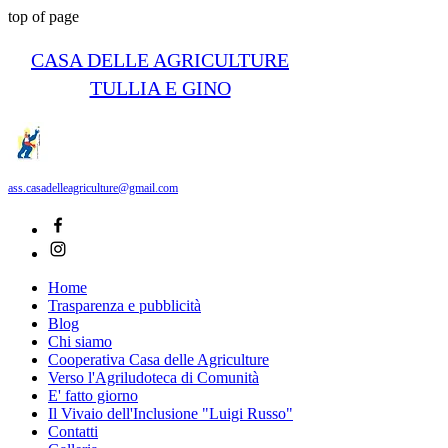
top of page
CASA DELLE AGRICULTURE
TULLIA E GINO
ass.casadelleagriculture@gmail.com
Home
Trasparenza e pubblicità
Blog
Chi siamo
Cooperativa Casa delle Agriculture
Verso l'Agriludoteca di Comunità
E' fatto giorno
Il Vivaio dell'Inclusione "Luigi Russo"
Contatti