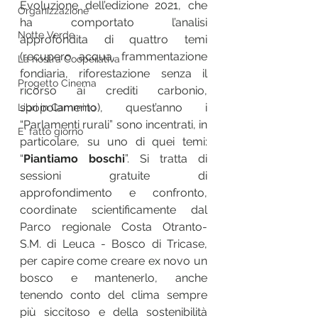
Evoluzione dell’edizione 2021, che 
Organizzazione
ha comportato l’analisi 
Notte Verde
approfondita di quattro temi 
(recupero acqua, frammentazione 
La nostra Cooperativa
fondiaria, riforestazione senza il 
Progetto Cinema
ricorso ai crediti carbonio, 
spopolamento), quest’anno i 
Libri in Cammino
“Parlamenti rurali” sono incentrati, in 
E' fatto giorno
particolare, su uno di quei temi: 
“
Piantiamo boschi
”. Si tratta di 
sessioni gratuite di 
approfondimento e confronto, 
coordinate scientificamente dal 
Parco regionale Costa Otranto- 
S.M. di Leuca - Bosco di Tricase, 
per capire come creare ex novo un 
bosco e mantenerlo, anche 
tenendo conto 
del clima sempre 
più siccitoso e della sostenibilità 