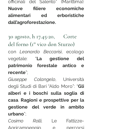
officinali del Salento” (Marittima): 
Nuove filiere economiche 
alimentari ed erboristiche 
dall’agroforestazione.
30 agosto, h 17.45-20,      Corte 
del forno (1° vico don Sturzo)
con 
Leonardo Beccarisi
, ecologo 
vegetale: “
La gestione del 
patrimonio forestale antico e 
recente
”;
Giuseppe Colangelo
, Università 
degli Studi di Bari “Aldo Moro”: “
Gli 
alberi e i boschi sulla soglia di 
casa
. 
Ragioni e prospettive per la 
gestione del verde in ambito 
urbano
”;
Cosimo Rolli,
 Le Fattizze- 
Agricampeggio e percorsi 