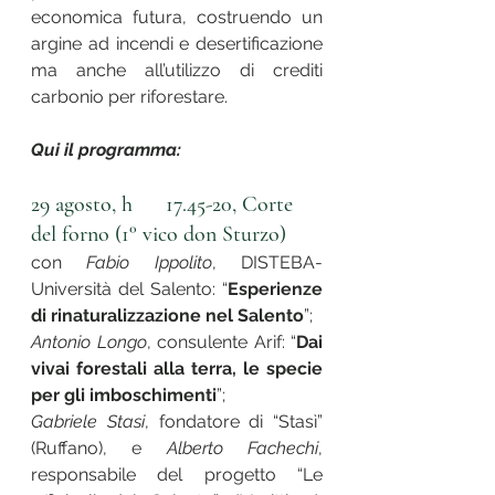
economica futura, costruendo un 
argine ad incendi e desertificazione 
ma anche all’utilizzo di crediti 
carbonio per riforestare. 
Qui il programma:
29 agosto, h      17.45-20, Corte 
del forno (1° vico don Sturzo)
con 
Fabio Ippolito
, DISTEBA- 
Università del Salento: “
Esperienze 
di rinaturalizzazione nel Salento
”;
Antonio Longo
, consulente Arif: “
Dai 
vivai forestali alla terra, le specie 
per gli imboschimenti
”;
Gabriele Stasi
, fondatore di “Stasì” 
(Ruffano), e 
Alberto Fachechi
, 
responsabile del progetto “Le 