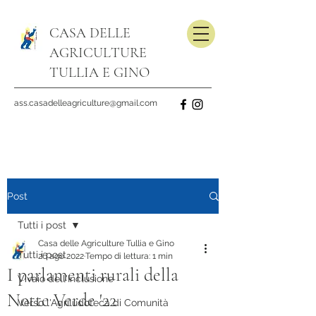
CASA DELLE
AGRICULTURE
TULLIA E GINO
ass.casadelleagriculture@gmail.com
Post
Tutti i post
Casa delle Agriculture Tullia e Gino
Tutti i post
26 ago 2022
Tempo di lettura: 1 min
I parlamenti rurali della
Vivaio dell'Inclusione
Notte Verde '22
Verso l'Agriludoteca di Comunità