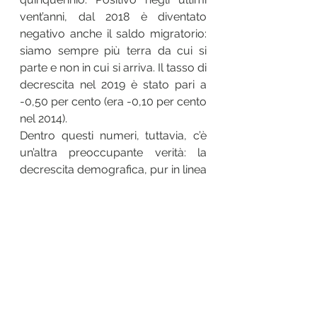
vent’anni, dal 2018 è diventato 
negativo anche il saldo migratorio: 
siamo sempre più terra da cui si 
parte e non in cui si arriva. Il tasso di 
decrescita nel 2019 è stato pari a 
-0,50 per cento (era -0,10 per cento 
nel 2014). 
Dentro questi numeri, tuttavia, c’è 
un’altra preoccupante verità: la 
decrescita demografica, pur in linea 
col dato regionale (-0,52 per cento 
nel 2019) ma superiore a quello 
nazionale (-0,19 nel 2019), si associa 
a un 
importante squilibrio 
territoriale
. A perdere residenti 
sono i centri minori e più distanti dal 
capoluogo, in primis quelli del sud 
Salento e dell’entroterra otrantino, 