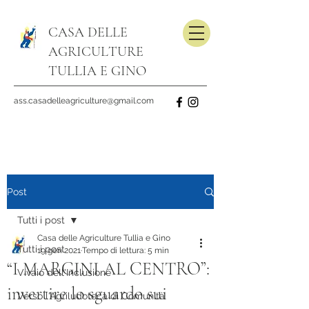
CASA DELLE
AGRICULTURE
TULLIA E GINO
ass.casadelleagriculture@gmail.com
Post
Tutti i post
Casa delle Agriculture Tullia e Gino
Tutti i post
19 gen 2021
Tempo di lettura: 5 min
“I MARGINI AL CENTRO”:
Vivaio dell'Inclusione
invertire lo sguardo sui
Verso l'Agriludoteca di Comunità