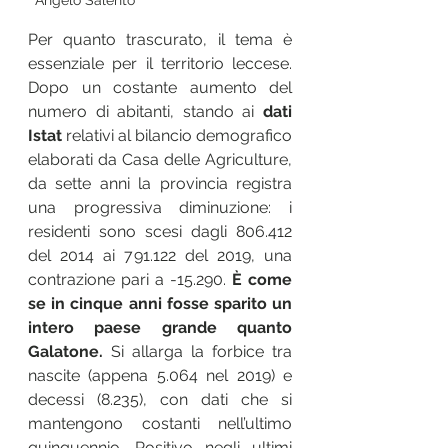
Per quanto trascurato, il tema è 
essenziale per il territorio leccese. 
Dopo un costante aumento del 
numero di abitanti, stando ai 
dati 
Istat
 relativi al bilancio demografico 
elaborati da Casa delle Agriculture, 
da sette anni la provincia registra 
una progressiva diminuzione: i 
residenti sono scesi dagli 806.412 
del 2014 ai 791.122 del 2019, una 
contrazione pari a -15.290. 
È come 
se in cinque anni fosse sparito un 
intero paese grande quanto 
Galatone.
 Si allarga la forbice tra 
nascite (appena 5.064 nel 2019) e 
decessi (8.235), con dati che si 
mantengono costanti nell’ultimo 
quinquennio. Positivo negli ultimi 