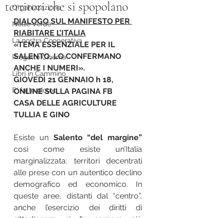
territori che si spopolano
Organizzazione
DIALOGO SUL MANIFESTO PER 
Notte Verde
RIABITARE L’ITALIA
La nostra Cooperativa
«TEMA ESSENZIALE PER IL 
SALENTO, LO CONFERMANO 
Progetto Cinema
ANCHE I NUMERI». 
Libri in Cammino
GIOVEDÌ 21 GENNAIO h 18, 
E' fatto giorno
ONLINE SULLA PAGINA FB 
CASA DELLE AGRICULTURE 
TULLIA E GINO
Esiste un 
Salento “del margine”
così come esiste un’Italia 
marginalizzata: territori decentrati 
alle prese con un autentico declino 
demografico ed economico. In 
queste aree, distanti dal “centro”, 
anche l’esercizio dei diritti di 