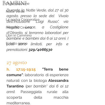
BAMBINI
Organizzazione
Durante la Notte Verde, dal 27 al 30 
Notte Verde
agosto, presso la sede del  Vivaio 
La nostra Cooperativa
dell'Inclusione "Luigi Russo", via 
Vecchia Lecce, a Castiglione 
Progetto Cinema
d'Otranto, si terranno laboratori per 
Libri in Cammino
bambine e bambini dai 6 ai 12 anni. I 
E' fatto giorno
posti sono limitati, per info e 
prenotazioni: 
329/4066530
27 agosto
h. 17:15-19:15 
"Terra bene 
comune"
: laboratorio di esperienze 
naturali con la biologa 
Alessandra 
Tarantino
 (per bambin* dai 6 ai 12 
anni).
 Passeggiata rurale alla 
scoperta della macchia 
mediterranea.