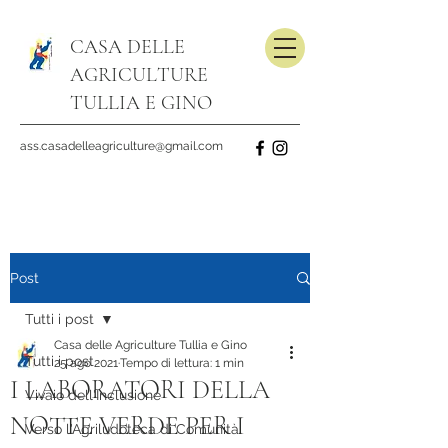
CASA DELLE
AGRICULTURE
TULLIA E GINO
ass.casadelleagriculture@gmail.com
Post
Tutti i post
Casa delle Agriculture Tullia e Gino
Tutti i post
25 ago 2021
Tempo di lettura: 1 min
I LABORATORI DELLA
Vivaio dell'Inclusione
NOTTE VERDE PER I
Verso l'Agriludoteca di Comunità