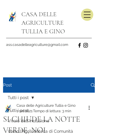
CASA DELLE
AGRICULTURE
TULLIA E GINO
ass.casadelleagriculture@gmail.com
Post
Tutti i post
Casa delle Agriculture Tullia e Gino
Tutti i post
1 set 2021
Tempo di lettura: 3 min
SI CHIUDE LA NOTTE
Vivaio dell'Inclusione
VERDE, NOI
Verso l'Agriludoteca di Comunità