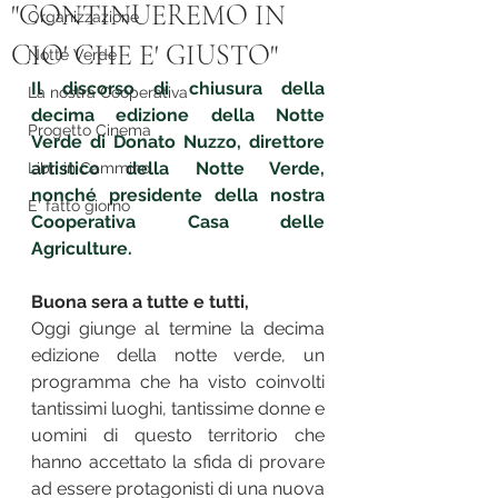
"CONTINUEREMO IN
Organizzazione
CIO' CHE E' GIUSTO"
Notte Verde
Il discorso di chiusura della 
La nostra Cooperativa
decima edizione della Notte 
Progetto Cinema
Verde di Donato Nuzzo, direttore 
artistico della Notte Verde, 
Libri in Cammino
nonché presidente della nostra 
E' fatto giorno
Cooperativa Casa delle 
Agriculture.
Buona sera a tutte e tutti, 
Oggi giunge al termine la decima 
edizione della notte verde, un 
programma che ha visto coinvolti 
tantissimi luoghi, tantissime donne e 
uomini di questo territorio che 
hanno accettato la sfida di provare 
ad essere protagonisti di una nuova 