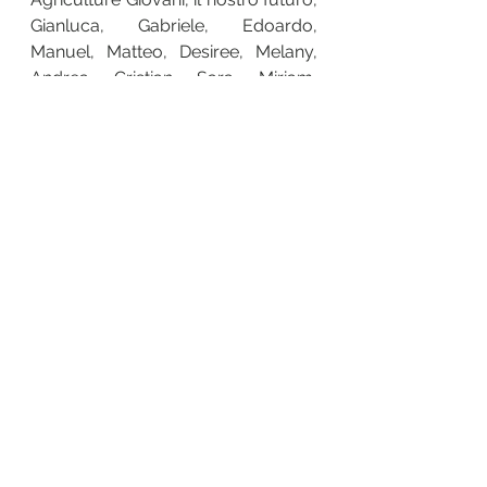
Gianluca, Gabriele, Edoardo, 
Manuel, Matteo, Desiree, Melany, 
Andrea, Cristian, Sara, Miriam, 
Eleonora. 
SIAMO IN TANTI E MI CHIEDO E VI 
CHIEDO PERCHE MAI DOVREMMO 
AVER PAURA.
BUON LAVORO A TUTTI, DA 
DOMANI CI SARA’ ANCORA DI PIU 
DA FARE.
Notte Verde
Mostra tutti
Post recenti