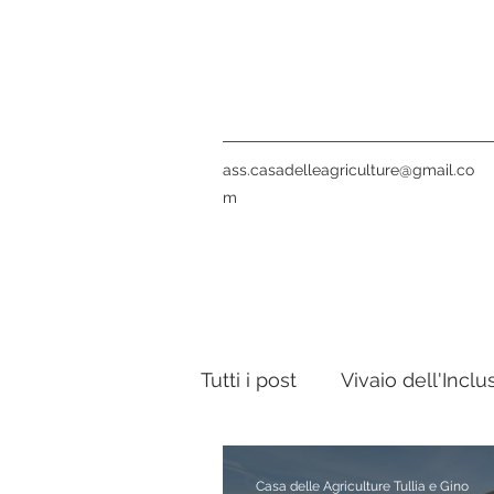
ass.casadelleagriculture@gmail.co
m
Tutti i post
Vivaio dell'Inclu
Notte Verde
La nostra
Casa delle Agriculture Tullia e Gino