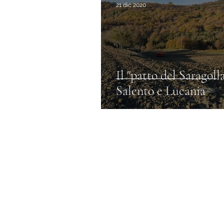
21 dic 2020
E' fatto giorno
Il "patto del Saragolla
Salento e Lucania