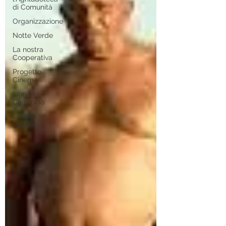
di Comunità
Organizzazione
Notte Verde
La nostra
Cooperativa
Progetto
Cinema
Libri in
Cammino
E' fatto
giorno