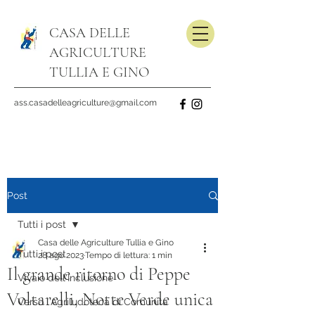
CASA DELLE
AGRICULTURE
TULLIA E GINO
ass.casadelleagriculture@gmail.com
Post
Tutti i post
Casa delle Agriculture Tullia e Gino
Tutti i post
28 ago 2023
Tempo di lettura: 1 min
Il grande ritorno di Peppe
Vivaio dell'Inclusione
Voltarelli, Notte Verde unica
Verso l'Agriludoteca di Comunità