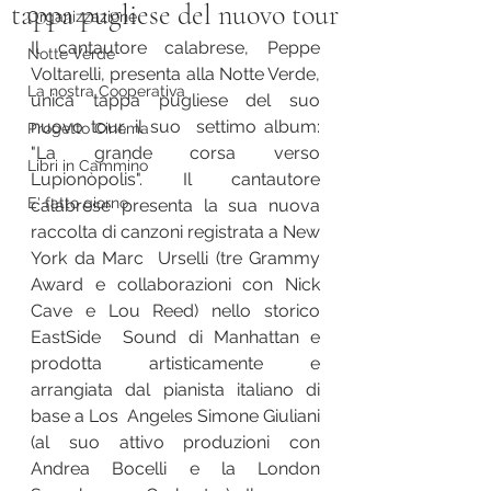
tappa pugliese del nuovo tour
Organizzazione
Il cantautore calabrese, Peppe 
Notte Verde
Voltarelli, presenta alla Notte Verde, 
La nostra Cooperativa
unica tappa pugliese del suo 
nuovo tour, il suo  settimo album: 
Progetto Cinema
"La grande corsa verso 
Libri in Cammino
Lupionòpolis". Il cantautore 
E' fatto giorno
calabrese presenta la sua nuova 
raccolta di canzoni registrata a New 
York da Marc  Urselli (tre Grammy 
Award e collaborazioni con Nick 
Cave e Lou Reed) nello storico 
EastSide  Sound di Manhattan e 
prodotta artisticamente e 
arrangiata dal pianista italiano di 
base a Los  Angeles Simone Giuliani 
(al suo attivo produzioni con 
Andrea Bocelli e la London 