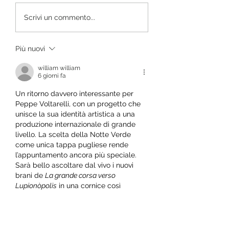
MORCIANO DI LEUCA,
Notte Verde XIV ed.
Scrivi un commento...
RIPARTE “SOCIAL
Agriculture Utopie
GARDENING”: AL VIA
Comunità
ILSECONDO MODULO
Più nuovi
SULL’AGRICOLTURA
SOSTENIBILE
william william
6 giorni fa
Un ritorno davvero interessante per 
Peppe Voltarelli, con un progetto che 
unisce la sua identità artistica a una 
produzione internazionale di grande 
livello. La scelta della Notte Verde 
come unica tappa pugliese rende 
l’appuntamento ancora più speciale. 
Sarà bello ascoltare dal vivo i nuovi 
brani de 
La grande corsa verso 
Lupionòpolis
 in una cornice così 
suggestiva. 
https://fluxiptv.ca
Mi piace
Rispondi