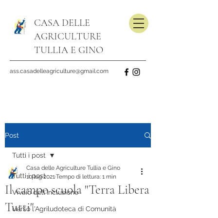
CASA DELLE
AGRICULTURE
TULLIA E GINO
ass.casadelleagriculture@gmail.com
Post
Tutti i post
Casa delle Agriculture Tullia e Gino
Tutti i post
10 lug 2021
Tempo di lettura: 1 min
Il campo scuola "Terra Libera
Vivaio dell'Inclusione
Tutti"
Verso l'Agriludoteca di Comunità