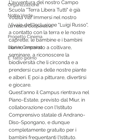
L'avventura del nostro Campo 
Organizzazione
Scuola "Terra Libera Tutti" è già 
Notte Verde
volata via! Immersi nel nostro 
Vivaio dell'Inclusione "Luigi Russo", 
La nostra Cooperativa
a contatto con la terra e le nostre 
Progetto Cinema
caprette, le bambine e i bambini 
hanno imparato a coltivare, 
Libri in Cammino
seminare, a riconoscere la 
E' fatto giorno
biodiversità che li circonda e a 
prendersi cura delle nostre piante 
e alberi. E poi a pitturare, divertirsi 
e giocare. 
Quest'anno il Campus rientrava nel 
Piano-Estate, previsto dal Miur, in 
collaborazione con l'Istituto 
Comprensivo statale di Andrano-
Diso-Spongano, e dunque 
completamente gratuito per i 
bambini frequentanti l'Istituto.