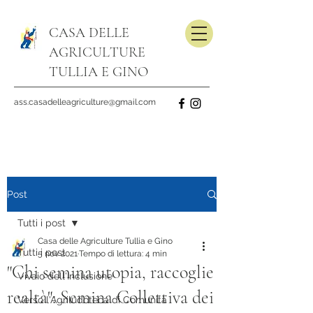
CASA DELLE
AGRICULTURE
TULLIA E GINO
ass.casadelleagriculture@gmail.com
Post
Tutti i post
Casa delle Agriculture Tullia e Gino
Tutti i post
5 nov 2021
Tempo di lettura: 4 min
"Chi semina utopia, raccoglie
Vivaio dell'Inclusione
realtà": Semina Collettiva dei
Verso l'Agriludoteca di Comunità