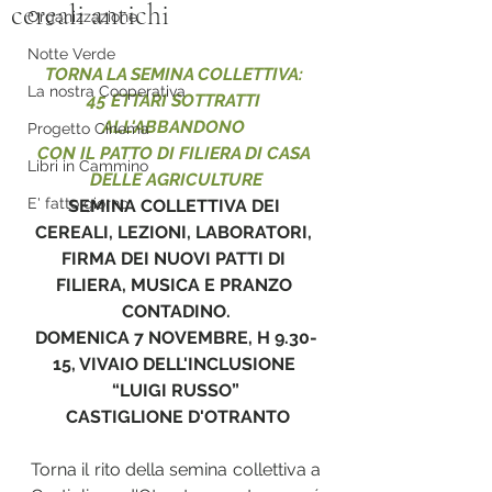
cereali antichi
Organizzazione
Notte Verde
TORNA LA SEMINA COLLETTIVA: 
La nostra Cooperativa
45 ETTARI SOTTRATTI 
ALL'ABBANDONO 
Progetto Cinema
CON IL PATTO DI FILIERA DI CASA 
Libri in Cammino
DELLE AGRICULTURE
E' fatto giorno
SEMINA COLLETTIVA DEI 
CEREALI, LEZIONI, LABORATORI, 
FIRMA DEI NUOVI PATTI DI 
FILIERA, MUSICA E PRANZO 
CONTADINO.
DOMENICA 7 NOVEMBRE, H 9.30-
15, VIVAIO DELL'INCLUSIONE 
“LUIGI RUSSO”
 CASTIGLIONE D'OTRANTO
Torna il rito della semina collettiva a 